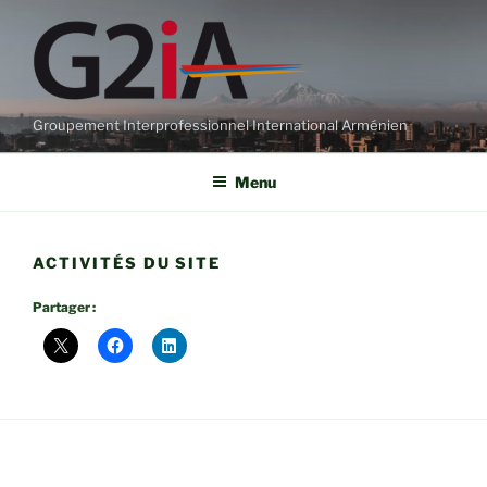
Aller
au
contenu
principal
Groupement Interprofessionnel International Arménien
Menu
ACTIVITÉS DU SITE
Partager :