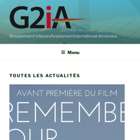
Aller
au
contenu
principal
Groupement Interprofessionnel International Arménien
Menu
TOUTES LES ACTUALITÉS