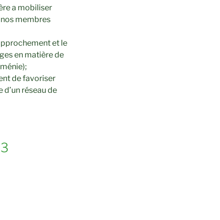
ère a mobiliser
ls nos membres
rapprochement et le
nges en matière de
rménie);
ent de favoriser
re d’un réseau de
 3