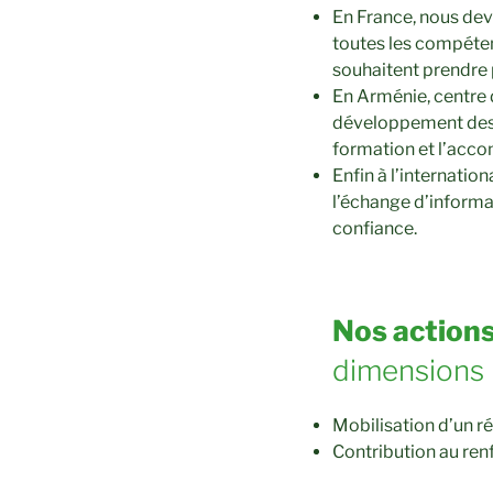
En France, nous dev
toutes les compéten
souhaitent prendre 
En Arménie, centre 
développement des r
formation et l’acc
Enfin à l’internatio
l’échange d’informat
confiance.
Nos actions
dimensions p
Mobilisation d’un r
Contribution au re