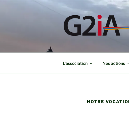
Aller
au
contenu
principal
L’association
Nos actions
NOTRE VOCATIO