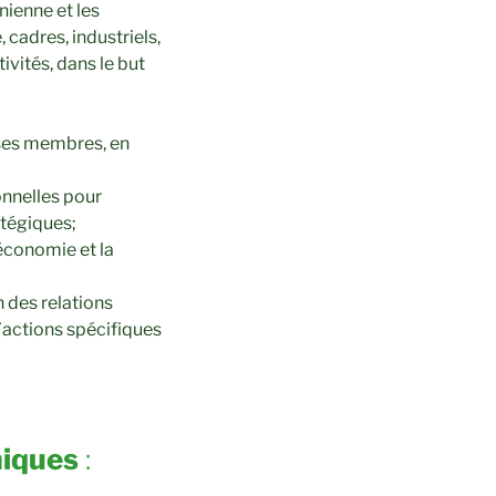
nienne et les
cadres, industriels,
tivités, dans le but
 ses membres, en
onnelles pour
atégiques;
économie et la
 des relations
’actions spécifiques
hiques
: