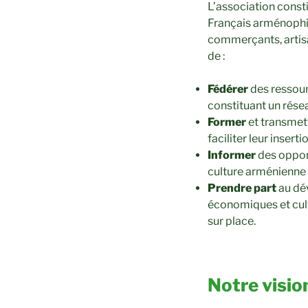
L’association consti
Français arménophil
commerçants, artisans
de :
Fédérer
des ressour
constituant un rése
Former
et transmett
faciliter leur inser
Informer
des opport
culture arménienne
Prendre part
au dé
économiques et cult
sur place.
Notre visio