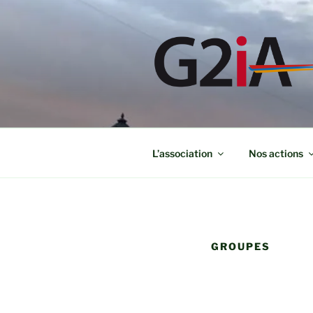
Aller
au
contenu
principal
L’association
Nos actions
GROUPES