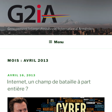
Aller
au
contenu
principal
Groupement Interprofessionnel International Arménien
Menu
MOIS :
AVRIL 2013
PUBLIÉ
AVRIL 16, 2013
LE
Internet, un champ de bataille à part
entière ?