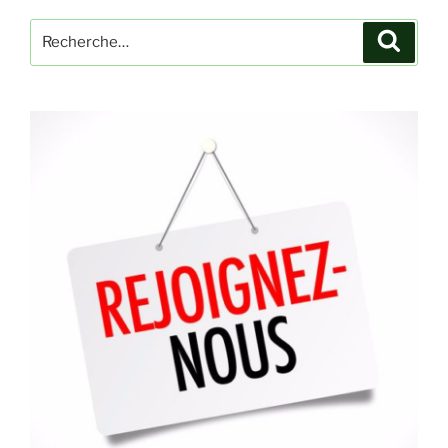
Recherche
Recher
pour
: