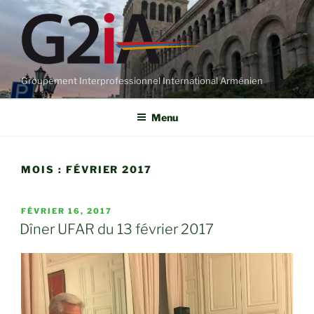
Aller
au
contenu
principal
Groupement Interprofessionnel International Arménien
Menu
MOIS :
FÉVRIER 2017
PUBLIÉ
FÉVRIER 16, 2017
LE
Dîner UFAR du 13 février 2017