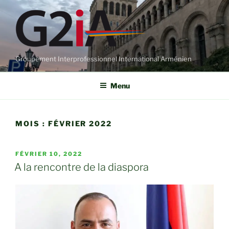
Aller
au
contenu
principal
Groupement Interprofessionnel International Arménien
Menu
MOIS :
FÉVRIER 2022
PUBLIÉ
FÉVRIER 10, 2022
LE
A la rencontre de la diaspora