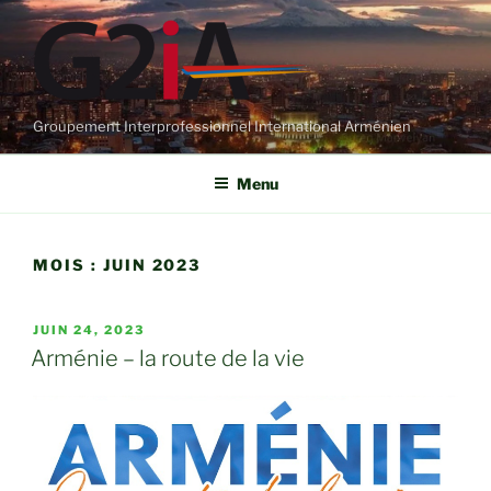
Aller
au
contenu
principal
Groupement Interprofessionnel International Arménien
Menu
MOIS :
JUIN 2023
PUBLIÉ
JUIN 24, 2023
LE
Arménie – la route de la vie