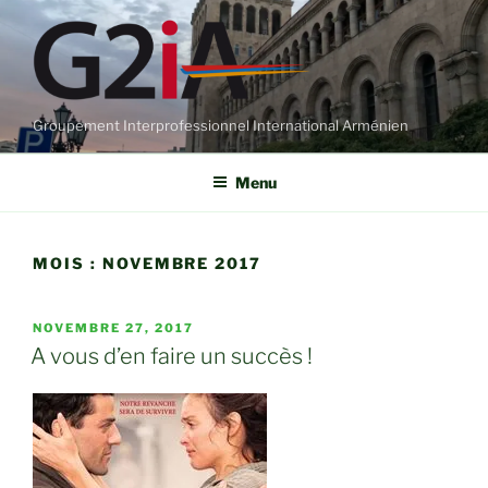
Aller
au
contenu
principal
Groupement Interprofessionnel International Arménien
Menu
MOIS :
NOVEMBRE 2017
PUBLIÉ
NOVEMBRE 27, 2017
LE
A vous d’en faire un succès !