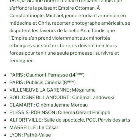
1914, la Grande Guerre menace d’éclater tandis que
s’effondre le puissant Empire Ottoman. À
Constantinople, Michael, jeune étudiant arménien en
médecine et Chris, reporter photographe américain, se
disputent les faveurs de la belle Ana. Tandis que
l’Empire s’en prend violemment aux minorités
ethniques sur son territoire, ils doivent unir leurs
forces pour tenir une seule promesse : survivre et
témoigner.
ème
PARIS : Gaumont Parnasse (14
)
ème
PARIS : Publicis Cinéma (8
)
VILLENEUVE LA GARENNE : Mégarama
BOULOGNE BILLANCOURT : Cinéma Landowski
CLAMART : Cinéma Jeanne Moreau
PLESSIS-ROBINSON : Cinéma Gérard Philippe
ALFORTVILLE : Salle de spectacle, POC, Parvis des arts
MARSEILLE : Le César
LYON : Pathé-Vaise