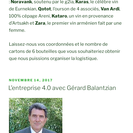
:
Noravank
, soutenu par le g2ia,
Karas
, le célèbre vin
de Eurnekian,
Qotot
, l’ourson de 4 associés,
Van Ardi
,
100% cépage Areni,
Kataro
, un vin en provenance
d’Artsakh et
Zara
, le premier vin arménien fait par une
femme.
Laissez-nous vos coordonnées et le nombre de
cartons de 6 bouteilles que vous souhaiteriez obtenir
que nous puissions organiser la logistique.
PUBLIÉ
NOVEMBRE 14, 2017
LE
L’entreprise 4.0 avec Gérard Balantzian