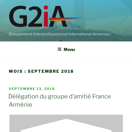
Aller
au
contenu
principal
Groupement Interprofessionnel International Arménien
Menu
MOIS :
SEPTEMBRE 2018
PUBLIÉ
SEPTEMBRE 13, 2018
LE
Délégation du groupe d’amitié France
Arménie