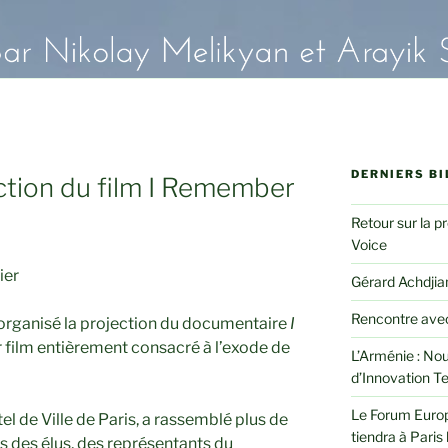
DERNIERS BI
ection du film I Remember
Retour sur la p
Voice
ier
Gérard Achdjian
Rencontre avec
a organisé la projection du documentaire
I
r film entièrement consacré à l’exode de
L’Arménie : Nou
d’Innovation T
Le Forum Euro
el de Ville de Paris, a rassemblé plus de
tiendra à Paris 
s des élus, des représentants du