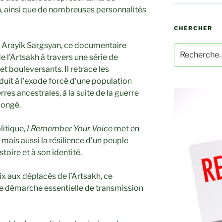
 ainsi que de nombreuses personnalités
CHERCHER
t Arayik Sargsyan, ce documentaire
Recherche
e l’Artsakh à travers une série de
pour
t bouleversants. Il retrace les
:
it à l’exode forcé d’une population
res ancestrales, à la suite de la guerre
longé.
litique,
I Remember Your Voice
met en
 mais aussi la résilience d’un peuple
oire et à son identité.
x aux déplacés de l’Artsakh, ce
ne démarche essentielle de transmission