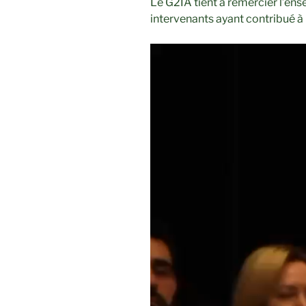
Le G2IA tient à remercier l’ens
intervenants ayant contribué à 