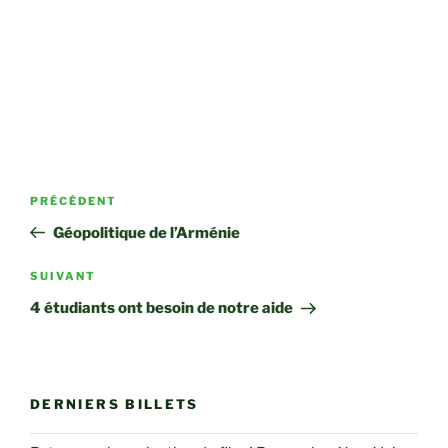
Navigation
Article
PRÉCÉDENT
de
précédent
Géopolitique de l’Arménie
l’article
Article
SUIVANT
suivant
4 étudiants ont besoin de notre aide
DERNIERS BILLETS