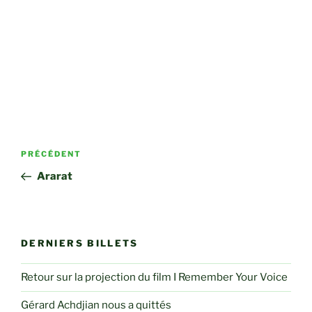
Navigation
Article
PRÉCÉDENT
de
précédent
Ararat
l’article
DERNIERS BILLETS
Retour sur la projection du film I Remember Your Voice
Gérard Achdjian nous a quittés