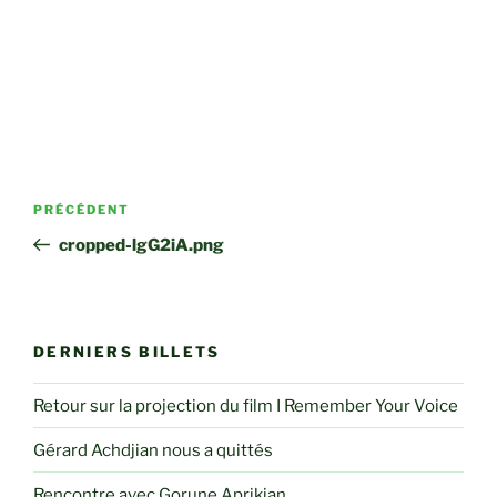
Navigation
Article
PRÉCÉDENT
de
précédent
cropped-lgG2iA.png
l’article
DERNIERS BILLETS
Retour sur la projection du film I Remember Your Voice
Gérard Achdjian nous a quittés
Rencontre avec Gorune Aprikian