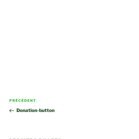
Navigation
Article
PRÉCÉDENT
de
précédent
Donation-button
l’article