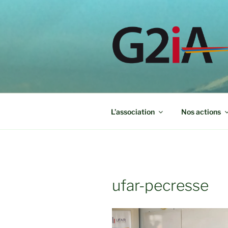
Aller
au
contenu
principal
L’association
Nos actions
ufar-pecresse