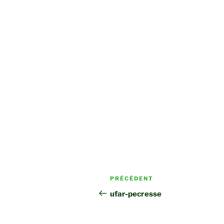
Navigation
Article
PRÉCÉDENT
de
précédent
ufar-pecresse
l’article