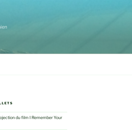
nien
LLETS
rojection du film I Remember Your