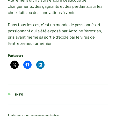
Autrement dit il y aura encore beaucoup de
changements, des gagnants et des perdants, sur les
choix faits ou des innovations à venir.
Dans tous les cas, c’est un monde de passionnés et
passionnant qui a été exposé par Antoine Yeretzian,
pris avant même sa sortie d’école par le virus de
l’entrepreneur arménien.
Partager :
CATÉGORIES
INFO
Laisser un commentaire