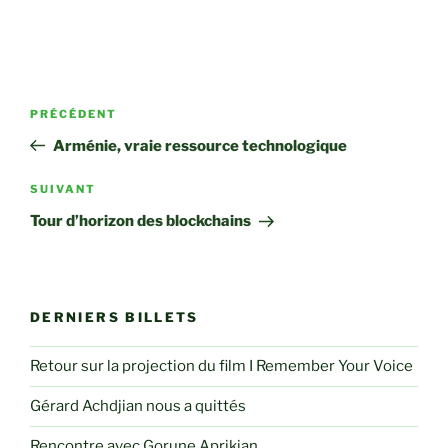
Navigation
Article
PRÉCÉDENT
de
précédent
Arménie, vraie ressource technologique
l’article
Article
SUIVANT
suivant
Tour d’horizon des blockchains
DERNIERS BILLETS
Retour sur la projection du film I Remember Your Voice
Gérard Achdjian nous a quittés
Rencontre avec Gorune Aprikian