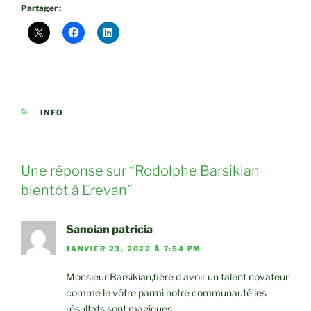
Partager :
CATÉGORIES
INFO
Une réponse sur “Rodolphe Barsikian
bientôt à Erevan”
Sanoian patricia
JANVIER 23, 2022 À 7:54 PM
Monsieur Barsikian,fière d avoir un talent novateur
comme le vôtre parmi notre communauté les
résultats sont magiques