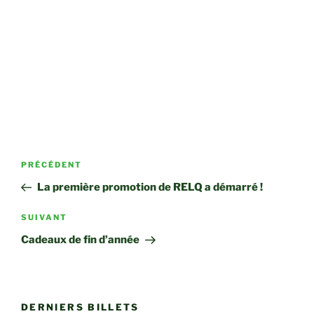
Navigation
Article
PRÉCÉDENT
de
précédent
La première promotion de RELQ a démarré !
l’article
Article
SUIVANT
suivant
Cadeaux de fin d’année
DERNIERS BILLETS