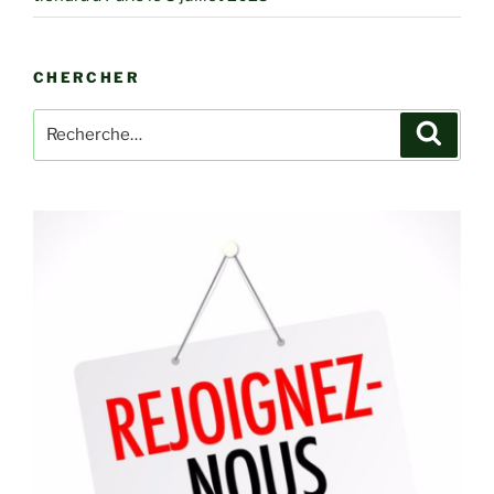
CHERCHER
Recherche
Recher
pour
: