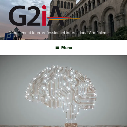
Aller
au
contenu
principal
Groupement Interprofessionnel International Arménien
Menu