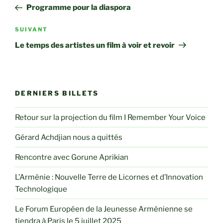
de
précédent
Programme pour la diaspora
l’article
Article
SUIVANT
suivant
Le temps des artistes un film à voir et revoir
DERNIERS BILLETS
Retour sur la projection du film I Remember Your Voice
Gérard Achdjian nous a quittés
Rencontre avec Gorune Aprikian
L’Arménie : Nouvelle Terre de Licornes et d’Innovation
Technologique
Le Forum Européen de la Jeunesse Arménienne se
tiendra à Paris le 5 juillet 2025