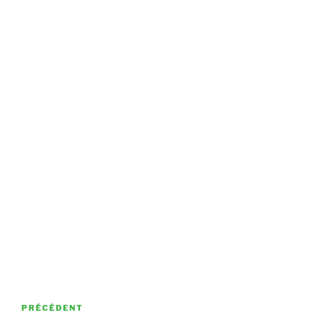
Navigation
Article
PRÉCÉDENT