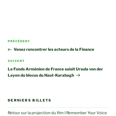
Navigation
Article
PRÉCÉDENT
de
précédent
Venez rencontrer les acteurs de la Finance
l’article
Article
SUIVANT
suivant
Le Fonds Arménien de France saisit Ursula von der
Leyen du blocus du Haut-Karabagh
DERNIERS BILLETS
Retour sur la projection du film I Remember Your Voice