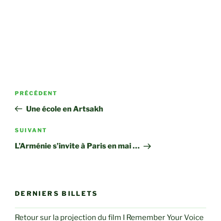
Navigation
Article
PRÉCÉDENT
de
précédent
Une école en Artsakh
l’article
Article
SUIVANT
suivant
L’Arménie s’invite à Paris en mai …
DERNIERS BILLETS
Retour sur la projection du film I Remember Your Voice