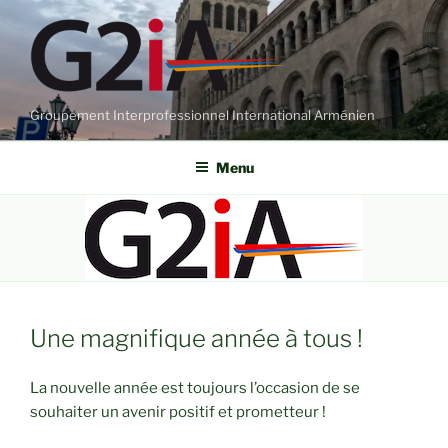
Aller
au
contenu
principal
Groupement Interprofessionnel International Arménien
Menu
Une magnifique année à tous !
La nouvelle année est toujours l’occasion de se
souhaiter un avenir positif et prometteur !