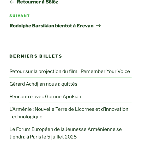
précédent
Retourner à Sölöz
l’article
Article
SUIVANT
suivant
Rodolphe Barsikian bientôt à Erevan
DERNIERS BILLETS
Retour sur la projection du film I Remember Your Voice
Gérard Achdjian nous a quittés
Rencontre avec Gorune Aprikian
L’Arménie : Nouvelle Terre de Licornes et d’Innovation
Technologique
Le Forum Européen de la Jeunesse Arménienne se
tiendra à Paris le 5 juillet 2025