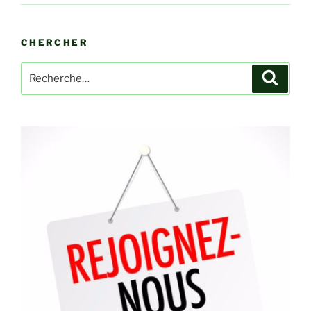
CHERCHER
Recherche
Recher
pour
: