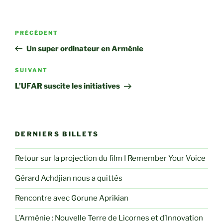
Navigation
Article
PRÉCÉDENT
de
précédent
Un super ordinateur en Arménie
l’article
Article
SUIVANT
suivant
L’UFAR suscite les initiatives
DERNIERS BILLETS
Retour sur la projection du film I Remember Your Voice
Gérard Achdjian nous a quittés
Rencontre avec Gorune Aprikian
L’Arménie : Nouvelle Terre de Licornes et d’Innovation