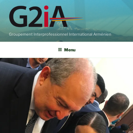
Aller
au
contenu
principal
Groupement Interprofessionnel International Arménien
Menu