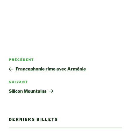
Navigation
Article
PRÉCÉDENT
de
précédent
Francophonie rime avec Arménie
l’article
Article
SUIVANT
suivant
Silicon Mountains
DERNIERS BILLETS