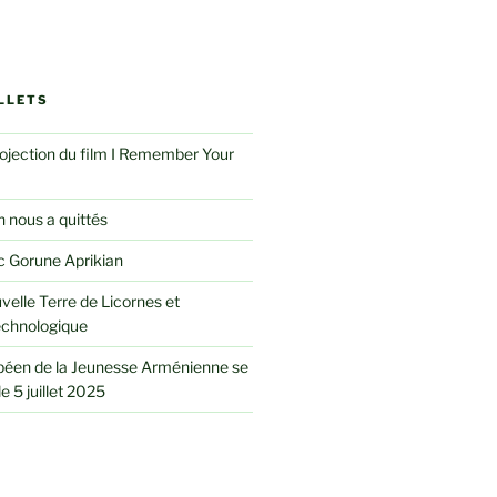
LLETS
rojection du film I Remember Your
 nous a quittés
 Gorune Aprikian
velle Terre de Licornes et
echnologique
péen de la Jeunesse Arménienne se
le 5 juillet 2025