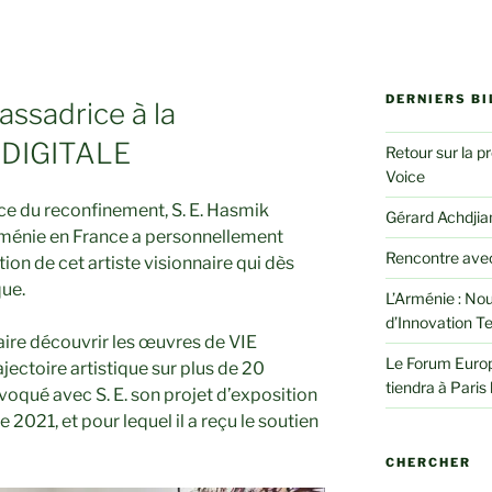
DERNIERS BI
ssadrice à la
 DIGITALE
Retour sur la p
Voice
ce du reconfinement, S. E. Hasmik
Gérard Achdjian
ménie en France a personnellement
Rencontre avec
ion de cet artiste visionnaire qui dès
que.
L’Arménie : Nou
d’Innovation T
aire découvrir les œuvres de VIE
Le Forum Euro
jectoire artistique sur plus de 20
tiendra à Paris 
voqué avec S. E. son projet d’exposition
2021, et pour lequel il a reçu le soutien
CHERCHER