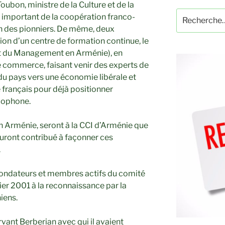
ubon, ministre de la Culture et de la
Recherche
 important de la coopération franco-
pour
un des pionniers. De même, deux
:
tion d’un centre de formation continue, le
 du Management en Arménie), en
 commerce, faisant venir des experts de
 du pays vers une économie libérale et
e français pour déjà positionner
ncophone.
 Arménie, seront à la CCI d’Arménie que
uront contribué à façonner ces
.
s fondateurs et membres actifs du comité
vier 2001 à la reconnaissance par la
iens.
ervant Berberian avec qui il avaient