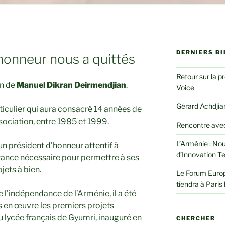
DERNIERS BI
honneur nous a quittés
Retour sur la p
on de
Manuel Dikran Deirmendjian
.
Voice
Gérard Achdjian
iculier qui aura consacré 14 années de
ssociation, entre 1985 et 1999.
Rencontre avec
L’Arménie : Nou
é un président d’honneur attentif à
d’Innovation T
stance nécessaire pour permettre à ses
jets à bien.
Le Forum Euro
tiendra à Paris 
l’indépendance de l’Arménie, il a été
s en œuvre les premiers projets
u lycée français de Gyumri, inauguré en
CHERCHER