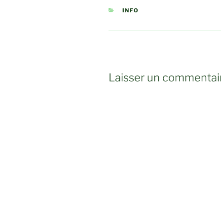
CATÉGORIES
INFO
Laisser un commentai