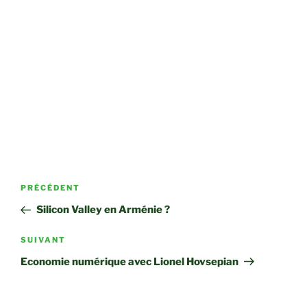
Navigation
Article
PRÉCÉDENT
de
précédent
Silicon Valley en Arménie ?
l’article
Article
SUIVANT
suivant
Economie numérique avec Lionel Hovsepian