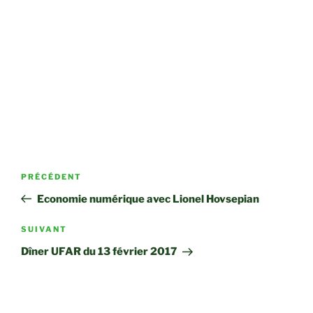
Navigation
Article
PRÉCÉDENT
de
précédent
Economie numérique avec Lionel Hovsepian
l’article
Article
SUIVANT
suivant
Dîner UFAR du 13 février 2017