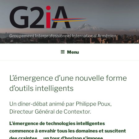
Aller
au
contenu
principal
Groupement Interprofessionnel International Arménien
Menu
L’émergence d’une nouvelle forme
d’outils intelligents
Un dîner-débat animé par Philippe Poux,
Directeur Général de Contextor.
L’émergence de technologies intelligentes
commence à envahir tous les domaines et suscitent
des craintes … un tour d’horizon s’impose.